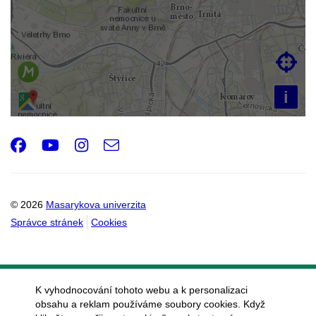

i
Facebook
Youtube
Instagram
e-
Email
mail
© 2026
Masarykova univerzita
Správce stránek
Cookies
K vyhodnocování tohoto webu a k personalizaci
obsahu a reklam používáme soubory cookies. Když