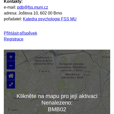
Kontakty:
e-mail:
pdb@fss.muni.cz
adresa: Joštova 10, 602 00 Brno
pořadatel:
Katedra psychologie FSS MU
Přihlásit příspěvek
Registrace
+
–
⌂
⤢
Klikněte na mapu pro její aktivaci
Nenalezeno:
Načítám mapu…
BMB02