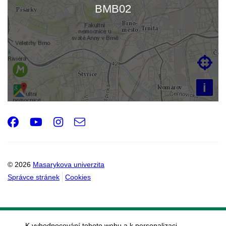
Načítám mapu…
BMB02

i
Facebook
Youtube
Instagram
e-
Email
mail
© 2026
Masarykova univerzita
Správce stránek
Cookies
K vyhodnocování tohoto webu a k personalizaci