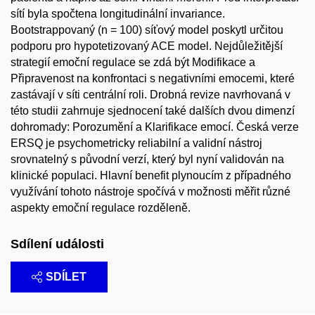
sítí byla spočtena longitudinální invariance.
Bootstrappovaný (n = 100) síťový model poskytl určitou
podporu pro hypotetizovaný ACE model. Nejdůležitější
strategií emoční regulace se zdá být Modifikace a
Připravenost na konfrontaci s negativními emocemi, které
zastávají v síti centrální roli. Drobná revize navrhovaná v
této studii zahrnuje sjednocení také dalších dvou dimenzí
dohromady: Porozumění a Klarifikace emocí. Česká verze
ERSQ je psychometricky reliabilní a validní nástroj
srovnatelný s původní verzí, který byl nyní validován na
klinické populaci. Hlavní benefit plynoucím z případného
využívání tohoto nástroje spočívá v možnosti měřit různé
aspekty emoční regulace rozděleně.
Sdílení události
SDÍLET