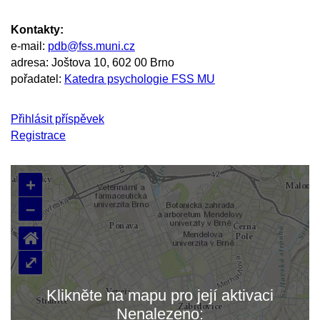
Kontakty:
e-mail:
pdb@fss.muni.cz
adresa: Joštova 10, 602 00 Brno
pořadatel:
Katedra psychologie FSS MU
Přihlásit příspěvek
Registrace
+
–
⌂
⤢
Klikněte na mapu pro její aktivaci
Nenalezeno: