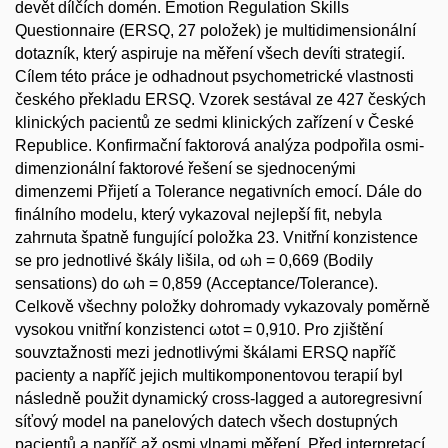
devět dílčích domén. Emotion Regulation Skills
Questionnaire (ERSQ, 27 položek) je multidimensionální
dotazník, který aspiruje na měření všech devíti strategií.
Cílem této práce je odhadnout psychometrické vlastnosti
českého překladu ERSQ. Vzorek sestával ze 427 českých
klinických pacientů ze sedmi klinických zařízení v České
Republice. Konfirmační faktorová analýza podpořila osmi-
dimenzionální faktorové řešení se sjednocenými
dimenzemi Přijetí a Tolerance negativních emocí. Dále do
finálního modelu, který vykazoval nejlepší fit, nebyla
zahrnuta špatně fungující položka 23. Vnitřní konzistence
se pro jednotlivé škály lišila, od ωh = 0,669 (Bodily
sensations) do ωh = 0,859 (Acceptance/Tolerance).
Celkově všechny položky dohromady vykazovaly poměrně
vysokou vnitřní konzistenci ωtot = 0,910. Pro zjištění
souvztažnosti mezi jednotlivými škálami ERSQ napříč
pacienty a napříč jejich multikomponentovou terapií byl
následně použit dynamický cross-lagged a autoregresivní
síťový model na panelových datech všech dostupných
pacientů a napříč až osmi vlnami měření. Před interpretací